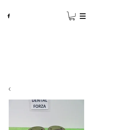
ADE GENK
All Dental Equipment