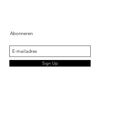
Abonneren
Sign Up
adegenk@skynet.be
+32498542741
KLANTENSERVICE
Verkoopsvoorwaarden
Verzendingskosten