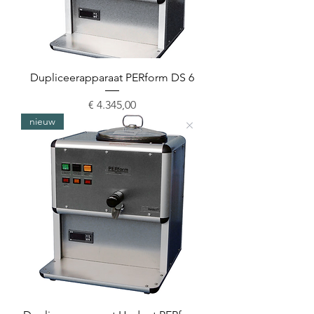
Dupliceerapparaat PERform DS 6
Prijs
€ 4.345,00
nieuw