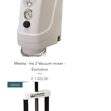
Mestra - Iris 2 Vacuum mixer -
Evolution
Prijs
€ 1.022,00
nieuw