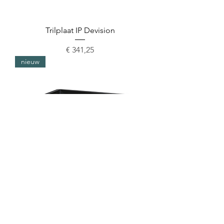
Trilplaat IP Devision
Prijs
€ 341,25
nieuw
Trilplaat IP Devision
Prijs
€ 272,00