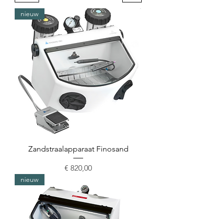
nieuw
Zandstraalapparaat Finosand
Prijs
€ 820,00
nieuw