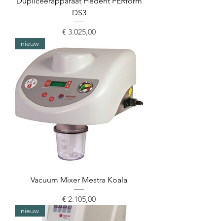
Dupliceerapparaat Hedent PERform
DS3
Prijs
€ 3.025,00
nieuw
Vacuum Mixer Mestra Koala
Prijs
€ 2.105,00
nieuw