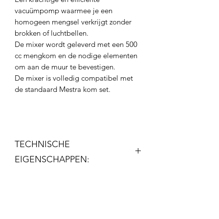
vacuümpomp waarmee je een
homogeen mengsel verkrijgt zonder
brokken of luchtbellen.
De mixer wordt geleverd met een 500
cc mengkom en de nodige elementen
om aan de muur te bevestigen.
De mixer is volledig compatibel met
de standaard Mestra kom set.
TECHNISCHE
EIGENSCHAPPEN:
TECHNISCHE EIGENSCHAPPEN
:
Hoogte:
350 mm
Breedte: 155
mm
Diepte:
205 mm