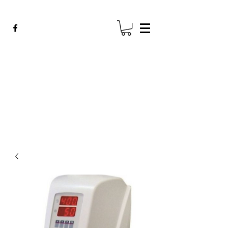
ADE GENK
All Dental Equipment