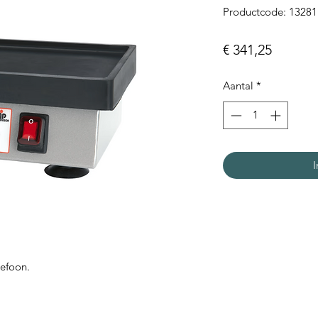
Productcode: 13281
Prijs
€ 341,25
Aantal
*
I
lefoon.