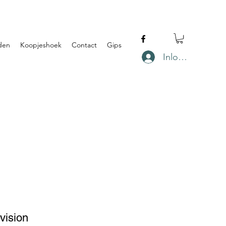
den
Koopjeshoek
Contact
Gips
Inloggen
evision