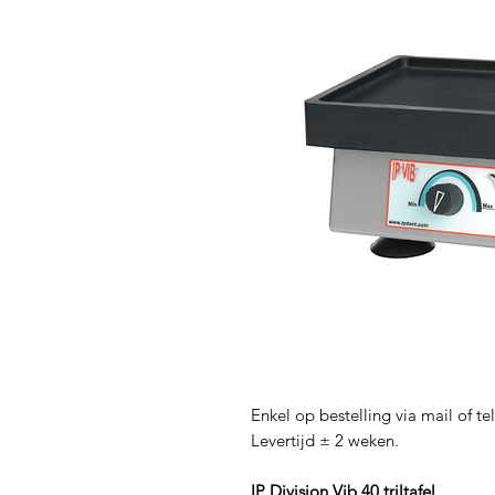
Enkel op bestelling via mail of te
Levertijd ± 2 weken.
IP Division Vib 40 triltafel