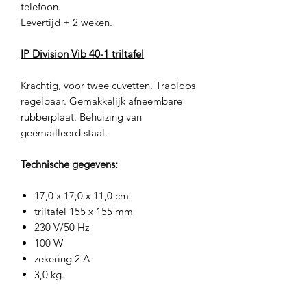
telefoon.
Levertijd ± 2 weken.
IP Division Vib 40-1 triltafel
Krachtig, voor twee cuvetten. Traploos
regelbaar. Gemakkelijk afneembare
rubberplaat. Behuizing van
geëmailleerd staal.
Technische gegevens:
17,0 x 17,0 x 11,0 cm
triltafel 155 x 155 mm
230 V/50 Hz
100 W
zekering 2 A
3,0 kg.