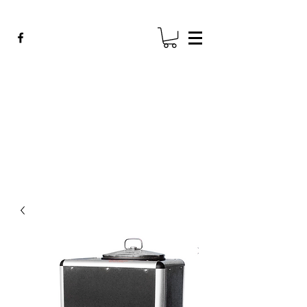
ADE GENK
All Dental Equipment