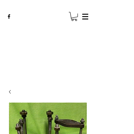
ADE GENK
All Dental Equipment