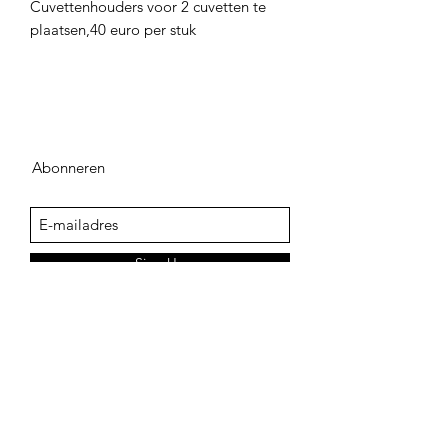
Cuvettenhouders voor 2 cuvetten te
plaatsen,40 euro per stuk
Abonneren
Sign Up
adegenk@skynet.be
+32498542741
KLANTENSERVICE