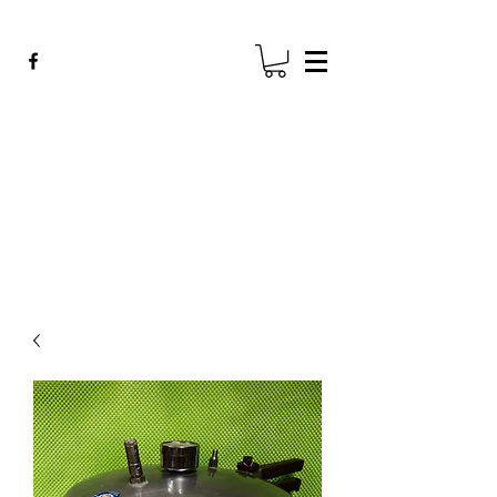
ADE GENK
All Dental Equipment