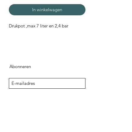
In winkelwagen
Drukpot ,max 7 liter en 2,4 bar
Abonneren
Sign Up
adegenk@skynet.be
+32498542741