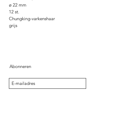
ø 22 mm
12 st.
Chungking-varkenshaar
grijs
Abonneren
Sign Up
adegenk@skynet.be
+32498542741