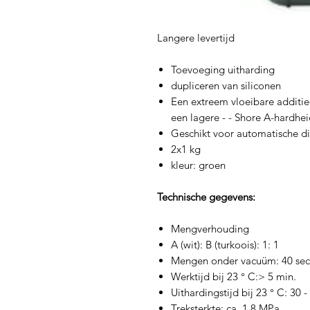
Langere levertijd
Toevoeging uitharding
dupliceren van siliconen
Een extreem vloeibare additie
een lagere - - Shore A-hardheid
Geschikt voor automatische d
2x1 kg
kleur: groen
Technische gegevens:
Mengverhouding
A (wit): B (turkoois): 1: 1
Mengen onder vacuüm: 40 se
Werktijd bij 23 ° C:> 5 min.
Uithardingstijd bij 23 ° C: 30 
Treksterkte: ca. 1,8 MPa