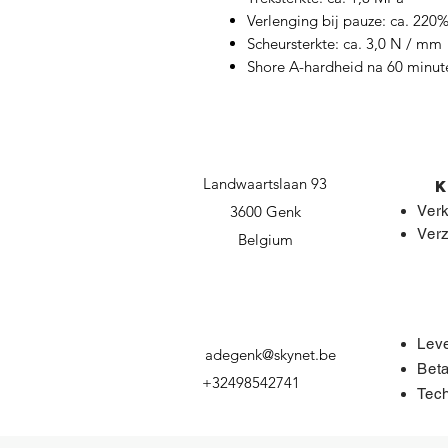
Verlenging bij pauze: ca. 220
Scheursterkte: ca. 3,0 N / mm
Shore A-hardheid na 60 minute
Landwaartslaan 93
3600 Genk
Ver
Ver
Belgium
Leve
adegenk@skynet.be
Bet
+32498542741
Tech