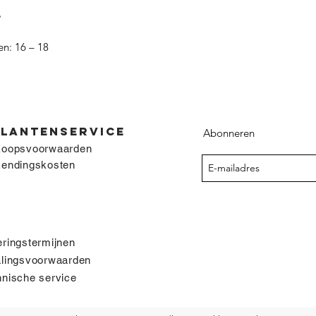
%
n: 16 – 18
KLANTENSERVICE
Abonneren
koopsvoorwaarden
zendingskosten
ringstermijnen
alingsvoorwaarden
nische service