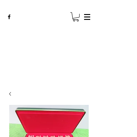
ADE GENK
All Dental Equipment