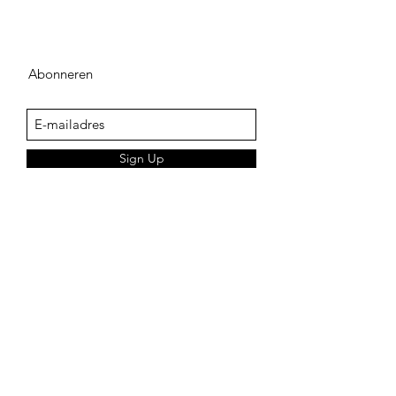
Abonneren
Sign Up
adegenk@skynet.be
+32498542741
KLANTENSERVICE
Verkoopsvoorwaarden
Verzendingskosten
Leveringstermijnen