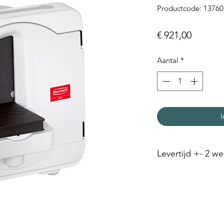
Productcode: 13760
Prijs
€ 921,00
Aantal
*
I
Levertijd +- 2 w