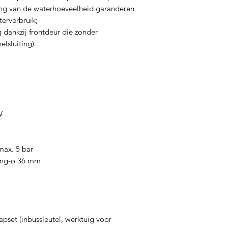
ing van de waterhoeveelheid garanderen
terverbruik;
 dankzij frontdeur die zonder
lsluiting).
W
max. 5 bar
lang-ø 36 mm
set (inbussleutel, werktuig voor