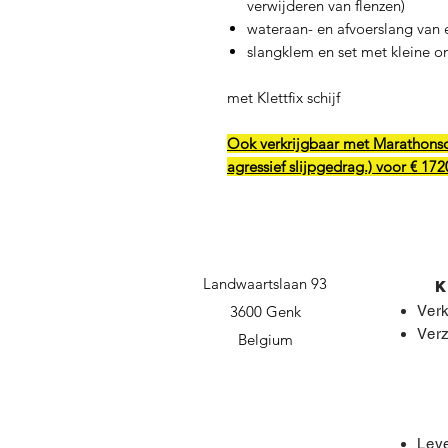
verwijderen van flenzen)
wateraan- en afvoerslang van 
slangklem en set met kleine o
met Klettfix schijf
Ook verkrijgbaar met Marathonsch
agressief slijpgedrag.) voor € 172
Landwaartslaan 93
3600 Genk
Ver
Ver
Belgium
Leve