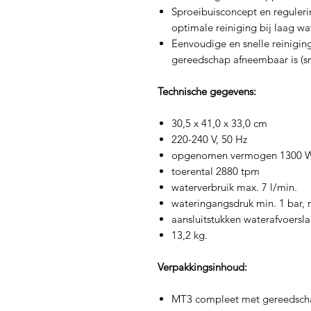
Sproeibuisconcept en reguler
optimale reiniging bij laag wa
Eenvoudige en snelle reiniging
gereedschap afneembaar is (sne
Technische gegevens:
30,5 x 41,0 x 33,0 cm
220-240 V, 50 Hz
opgenomen vermogen 1300 
toerental 2880 tpm
waterverbruik max. 7 l/min.
wateringangsdruk min. 1 bar, 
aansluitstukken waterafvoers
13,2 kg.
Verpakkingsinhoud:
MT3 compleet met gereedschap