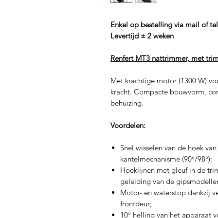
Enkel op bestelling via mail of te
Levertijd ± 2 weken
Renfert MT3 nattrimmer, met trim
Met krachtige motor (1300 W) voo
kracht. Compacte bouwvorm, corr
behuizing.
Voordelen:
Snel wisselen van de hoek van 
kantelmechanisme (90°/98°);
Hoeklijnen met gleuf in de tr
geleiding van de gipsmodellen
Motor- en waterstop dankzij v
frontdeur;
10° helling van het apparaat 