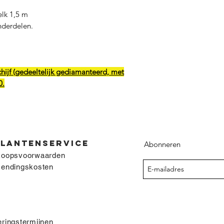
elk 1,5 m
nderdelen.
ijf (gedeeltelijk gediamanteerd, met
0.
KLANTENSERVICE
Abonneren
koopsvoorwaarden
zendingskosten
ringstermijnen