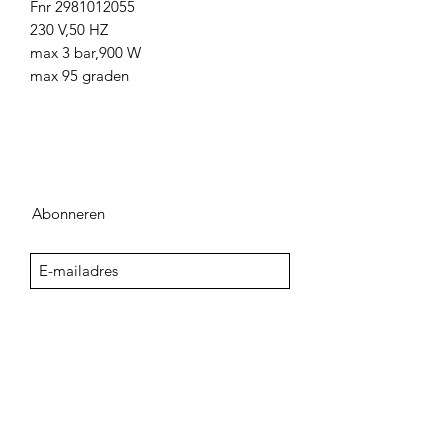
Fnr 2981012055
230 V,50 HZ
max 3 bar,900 W
max 95 graden
Abonneren
Sign Up
adegenk@skynet.be
+32498542741