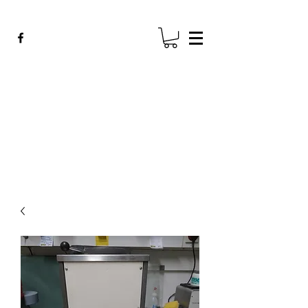
ADE GENK
All Dental Equipment