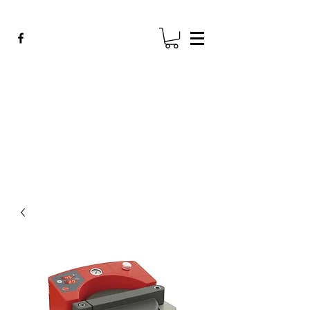
ADE GENK
All Dental Equipment