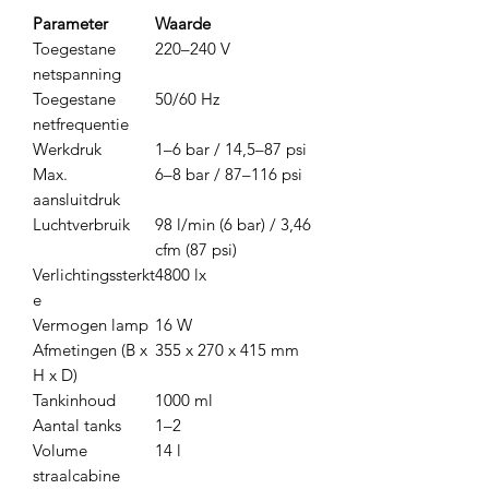
Parameter
Waarde
Toegestane
220–240 V
netspanning
Toegestane
50/60 Hz
netfrequentie
Werkdruk
1–6 bar / 14,5–87 psi
Max.
6–8 bar / 87–116 psi
aansluitdruk
Luchtverbruik
98 l/min (6 bar) / 3,46
cfm (87 psi)
Verlichtingssterkt
4800 lx
e
Vermogen lamp
16 W
Afmetingen (B x
355 x 270 x 415 mm
H x D)
Tankinhoud
1000 ml
Aantal tanks
1–2
Volume
14 l
straalcabine