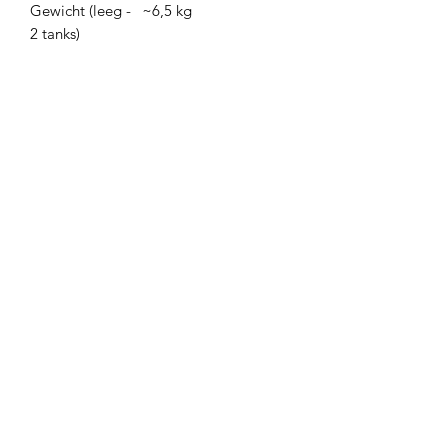
Gewicht (leeg -
~6,5 kg
2 tanks)
Gewicht (leeg -
~5,4 kg
1 tank)
Abonneren
Sign Up
adegenk@skynet.be
+32498542741