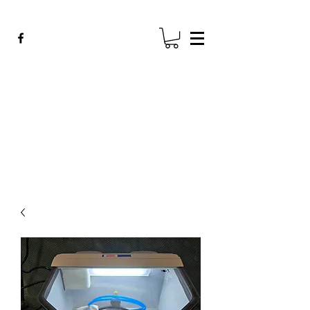
ADE GENK
All Dental Equipment