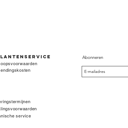
KLANTENSERVICE
Abonneren
koopsvoorwaarden
zendingskosten
ringstermijnen
alingsvoorwaarden
nische service