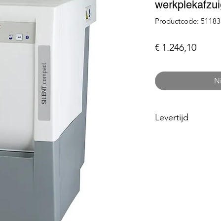
werkplekafzui
Productcode: 51183
Prijs
€ 1.246,10
N
Levertijd
+- 2 weken