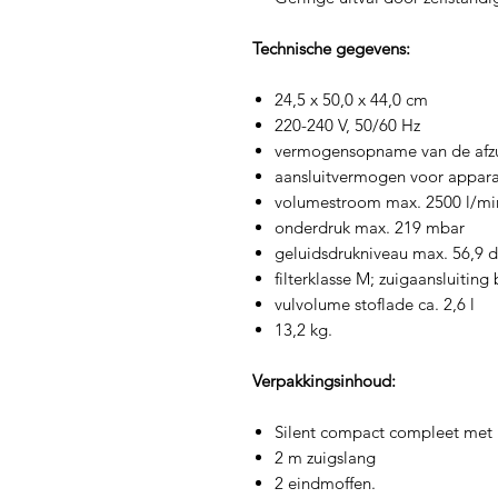
Technische gegevens:
24,5 x 50,0 x 44,0 cm
220-240 V, 50/60 Hz
vermogensopname van de afzu
aansluitvermogen voor appar
volumestroom max. 2500 l/mi
onderdruk max. 219 mbar
geluidsdrukniveau max. 56,9 d
filterklasse M; zuigaansluiti
vulvolume stoflade ca. 2,6 l
13,2 kg.
Verpakkingsinhoud:
Silent compact compleet met 
2 m zuigslang
2 eindmoffen.