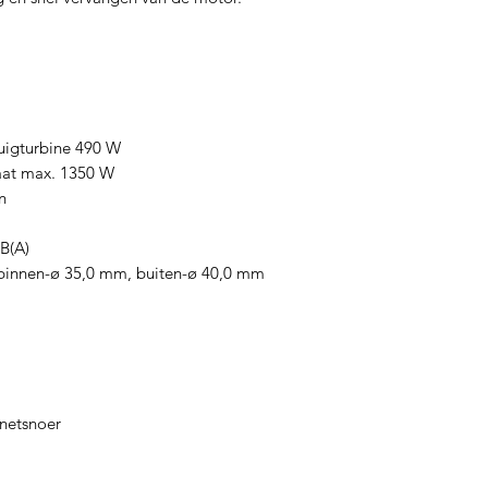
igturbine 490 W
aat max. 1350 W
n
B(A)
ng binnen-ø 35,0 mm, buiten-ø 40,0 mm
netsnoer