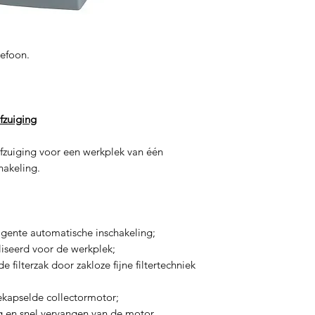
lefoon.
fzuiging
fzuiging voor een werkplek van één
hakeling.
ligente automatische inschakeling;
iseerd voor de werkplek;
 filterzak door zakloze fijne filtertechniek
;
ekapselde collectormotor;
ig en snel vervangen van de motor.