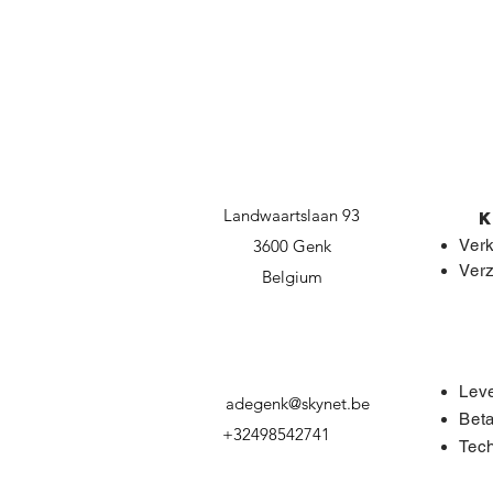
Landwaartslaan 93
3600 Genk
Ver
Ver
Belgium
Leve
adegenk@skynet.be
Bet
+32498542741
Tech