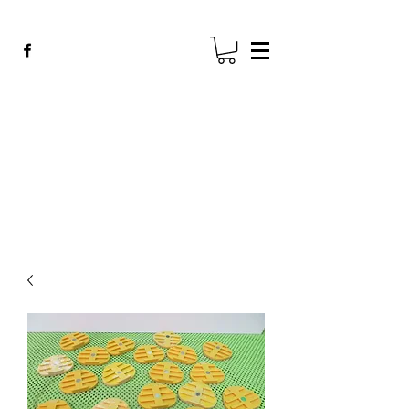
ADE GENK
All Dental Equipment