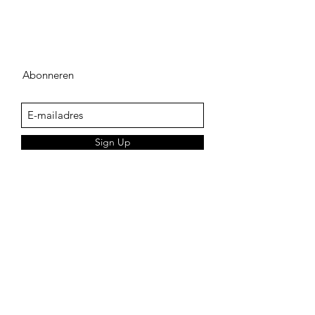
Abonneren
Sign Up
adegenk@skynet.be
+32498542741
KLANTENSERVICE
Verkoopsvoorwaarden
Verzendingskosten