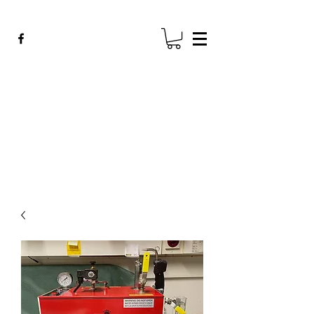
ADE GENK
All Dental Equipment