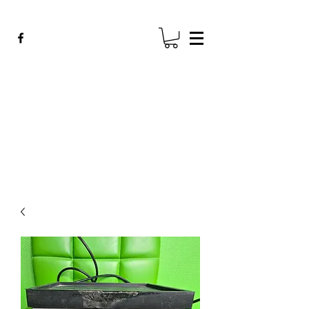
ADE GENK
All Dental Equipment