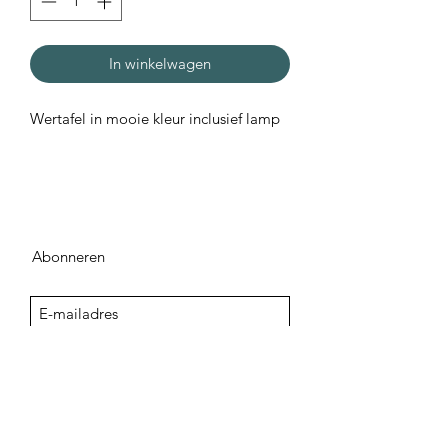
In winkelwagen
Wertafel in mooie kleur inclusief lamp
Abonneren
Sign Up
adegenk@skynet.be