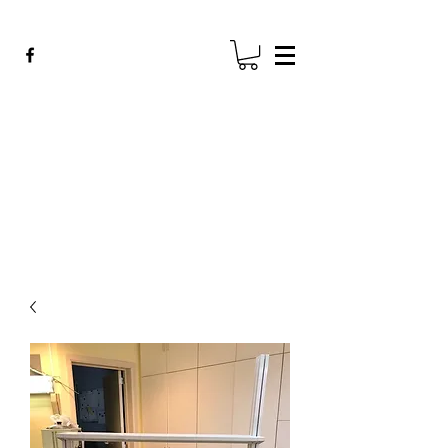
ADE GENK
All Dental Equipment