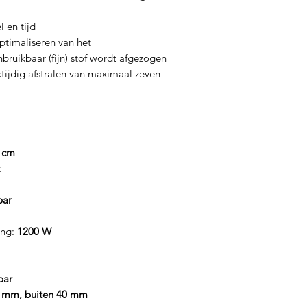
 en tijd
ptimaliseren van het
nbruikbaar (fijn) stof wordt afgezogen
jktijdig afstralen van maximaal zeven
0 cm
bar
ing:
1200 W
bar
5 mm, buiten 40 mm