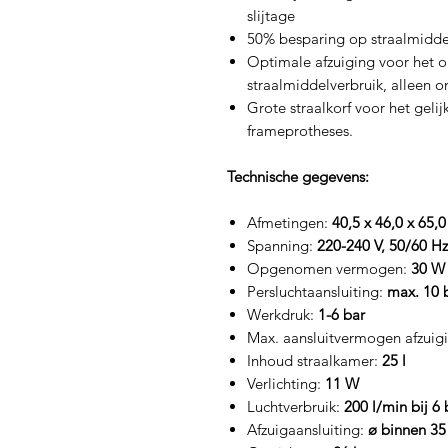
slijtage
50% besparing op straalmiddel
Optimale afzuiging voor het o
straalmiddelverbruik, alleen o
Grote straalkorf voor het geli
frameprotheses.
Technische gegevens:
Afmetingen:
40,5 x 46,0 x 65,
Spanning:
220-240 V, 50/60 Hz
Opgenomen vermogen:
30 W
Persluchtaansluiting:
max. 10 
Werkdruk:
1-6 bar
Max. aansluitvermogen afzuig
Inhoud straalkamer:
25 l
Verlichting:
11 W
Luchtverbruik:
200 l/min bij 6 
Afzuigaansluiting:
ø binnen 3