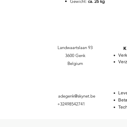
Gewicht:
ca. 26 kg
Landwaartslaan 93
3600 Genk
Ver
Ver
Belgium
Leve
adegenk@skynet.be
Bet
+32498542741
Tech