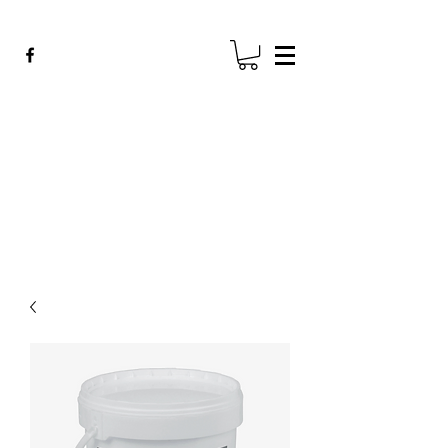
ADE GENK
All Dental Equipment